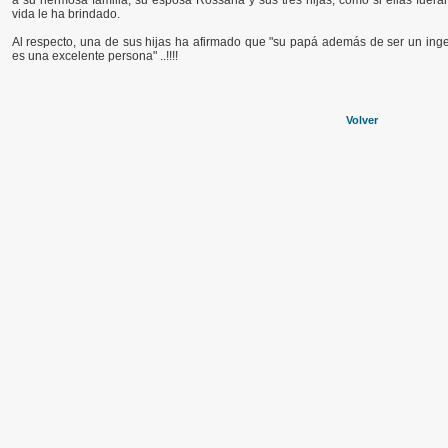
a su hermosa familia, su esposa Rossana y sus tres hijas, como si ellas fuera
vida le ha brindado.
Al respecto, una de sus hijas ha afirmado que "su papá además de ser un ingen
es una excelente persona" ..!!!!
Volver