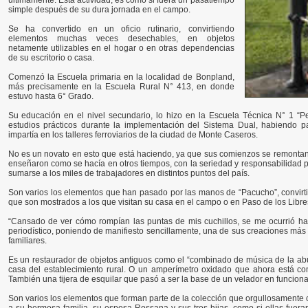
últimamente. Esta actividad, es como si fuera un pasatiempo
simple después de su dura jornada en el campo.
Se ha convertido en un oficio rutinario, convirtiendo
elementos muchas veces desechables, en objetos
netamente utilizables en el hogar o en otras dependencias
de su escritorio o casa.
Comenzó la Escuela primaria en la localidad de Bonpland,
más precisamente en la Escuela Rural N° 413, en donde
estuvo hasta 6° Grado.
Su educación en el nivel secundario, lo hizo en la Escuela Técnica N° 1 “P
estudios prácticos durante la implementación del Sistema Dual, habiendo 
impartía en los talleres ferroviarios de la ciudad de Monte Caseros.
No es un novato en esto que está haciendo, ya que sus comienzos se remontan
enseñaron como se hacía en otros tiempos, con la seriedad y responsabilidad p
sumarse a los miles de trabajadores en distintos puntos del país.
Son varios los elementos que han pasado por las manos de “Pacucho”, convir
que son mostrados a los que visitan su casa en el campo o en Paso de los Libres
“Cansado de ver cómo rompían las puntas de mis cuchillos, se me ocurrió hac
periodístico, poniendo de manifiesto sencillamente, una de sus creaciones más
familiares.
Es un restaurador de objetos antiguos como el “combinado de música de la abu
casa del establecimiento rural. O un amperímetro oxidado que ahora está co
También una tijera de esquilar que pasó a ser la base de un velador en funcion
Son varios los elementos que forman parte de la colección que orgullosamente