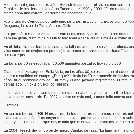
Mientras tanto, durante tres años Heesch despuntaba el vicio como corredor 
Fanático de los fierros, piloteó un Torino entre 1990 y 1992. “El dato curios
marca ganó una carrera, los fierros me encantan”, dijo.
Fue jurado de Corriedale durante muchos años. Estuvo en la Exposición de Pale
Asogama, la expo de Punta Arenas, Chile.
“Lo que más me gusta es trabajar con la hacienda y estar el aire libre aunque
pero me gusta, disfruto de clasificar hacienda y cada vez que metés el ovino al 
En el debe, “lo más feo” es la sequía, la falta de agua que se viene profundiza
y las muertes de ovejas por perros (cimarrones) que vienen de la ciudad”, lamen
Río Gallegos.
En los años 80 se esquilaban 10.500 animales por zafra, hoy sólo 6.500
Cuando se hizo cargo de Bella Vista, en los años 80, se esquilaban alrededor d
la misma cantidad de campo. ¿Por qué? “Hasta los 80 el promedio de lluvias e
años 90 el promedio era de 180 mm y el año pasado registramos 80 mm, qu
demasiado, junio-julio”, explicó Heesch.
Las lluvias que sirven son las que se dan en abril-mayo, para que filtre bien
pasto, meses más tarde. En 2022, la cosa no está mal, aunque falta mucho aún, 
Cambios
En septiembre de 1986, Heesch fue de los primeros que empezó con esquila
ovina santacruceña. “Los mayores me decían que los animales no iban a sobrevi
me haya equivocado porque hoy te diría que el 80% de las esquilas se hacen prep
En 2004 Heesch dio un golpe de timón. Cambió de raza. “La lana fina históric