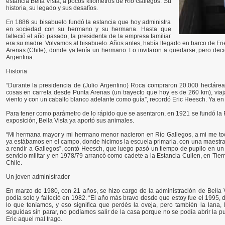
estancia Bella Vista, a pocos kilómetros de Río Gallegos. Su
historia, su legado y sus desafíos.
En 1886 su bisabuelo fundó la estancia que hoy administra
en sociedad con su hermano y su hermana. Hasta que
falleció el año pasado, la presidenta de la empresa familiar
era su madre. Volvamos al bisabuelo. Años antes, había llegado en barco de Frie
Arenas (Chile), donde ya tenía un hermano. Lo invitaron a quedarse, pero decidi
Argentina.
Historia
“Durante la presidencia de (Julio Argentino) Roca compraron 20.000 hectárea
cosas en carreta desde Punta Arenas (un trayecto que hoy es de 260 km), via
viento y con un caballo blanco adelante como guía”, recordó Eric Heesch. Ya en 
Para tener como parámetro de lo rápido que se asentaron, en 1921 se fundó la 
exposición, Bella Vista ya aportó sus animales.
“Mi hermana mayor y mi hermano menor nacieron en Río Gallegos, a mi me toc
ya estábamos en el campo, donde hicimos la escuela primaria, con una maestr
a rendir a Gallegos”, contó Heesch, que luego pasó un tiempo de pupilo en un 
servicio militar y en 1978/79 arrancó como cadete a la Estancia Cullen, en Tier
Chile.
Un joven administrador
En marzo de 1980, con 21 años, se hizo cargo de la administración de Bella 
podía solo y falleció en 1982. “El año más bravo desde que estoy fue el 1995,
lo que teníamos, y eso significa que perdés la oveja, pero también la lana, l
seguidas sin parar, no podíamos salir de la casa porque no se podía abrir la 
Eric aquel mal trago.