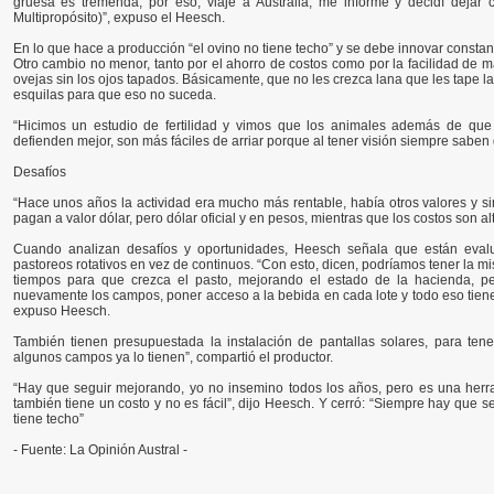
gruesa es tremenda, por eso, viajé a Australia, me informé y decidí deja
Multipropósito)”, expuso el Heesch.
En lo que hace a producción “el ovino no tiene techo” y se debe innovar consta
Otro cambio no menor, tanto por el ahorro de costos como por la facilidad de ma
ovejas sin los ojos tapados. Básicamente, que no les crezca lana que les tape la
esquilas para que eso no suceda.
“Hicimos un estudio de fertilidad y vimos que los animales además de que n
defienden mejor, son más fáciles de arriar porque al tener visión siempre saben
Desafíos
“Hace unos años la actividad era mucho más rentable, había otros valores y si
pagan a valor dólar, pero dólar oficial y en pesos, mientras que los costos son a
Cuando analizan desafíos y oportunidades, Heesch señala que están evalua
pastoreos rotativos en vez de continuos. “Con esto, dicen, podríamos tener la 
tiempos para que crezca el pasto, mejorando el estado de la hacienda, pe
nuevamente los campos, poner acceso a la bebida en cada lote y todo eso tiene
expuso Heesch.
También tienen presupuestada la instalación de pantallas solares, para tene
algunos campos ya lo tienen”, compartió el productor.
“Hay que seguir mejorando, yo no insemino todos los años, pero es una herra
también tiene un costo y no es fácil”, dijo Heesch. Y cerró: “Siempre hay que 
tiene techo”
- Fuente: La Opinión Austral -