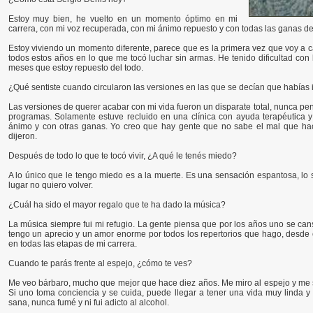
Estoy muy bien, he vuelto en un momento óptimo en mi
carrera, con mi voz recuperada, con mi ánimo repuesto y con todas las ganas d
Estoy viviendo un momento diferente, parece que es la primera vez que voy a 
todos estos años en lo que me tocó luchar sin armas. He tenido dificultad co
meses que estoy repuesto del todo.
¿Qué sentiste cuando circularon las versiones en las que se decían que habías i
Las versiones de querer acabar con mi vida fueron un disparate total, nunca pe
programas. Solamente estuve recluido en una clínica con ayuda terapéutica y 
ánimo y con otras ganas. Yo creo que hay gente que no sabe el mal que ha
dijeron.
Después de todo lo que te tocó vivir, ¿A qué le tenés miedo?
A lo único que le tengo miedo es a la muerte. Es una sensación espantosa, lo
lugar no quiero volver.
¿Cuál ha sido el mayor regalo que te ha dado la música?
La música siempre fui mi refugio. La gente piensa que por los años uno se can
tengo un aprecio y un amor enorme por todos los repertorios que hago, desde el
en todas las etapas de mi carrera.
Cuando te parás frente al espejo, ¿cómo te ves?
Me veo bárbaro, mucho que mejor que hace diez años. Me miro al espejo y me si
Si uno toma conciencia y se cuida, puede llegar a tener una vida muy linda
sana, nunca fumé y ni fui adicto al alcohol.