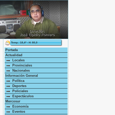
Temp.: 18,4º - H: 80,0
Portada
Actualidad
Locales
Provinciales
Nacionales
Información General
Política
Deportes
Policiales
Espectáculos
Mercosur
Economía
Eventos