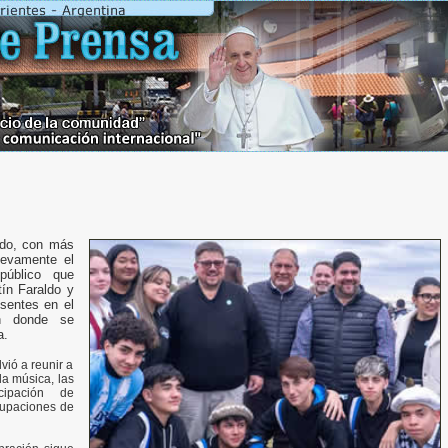
cido, con más
uevamente el
público que
tín Faraldo y
esentes en el
n donde se
a.
lvió a reunir a
la música, las
cipación de
rupaciones de