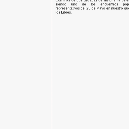
Con más de dos décadas de historia, la cele
siendo uno de los encuentros pop
representativos del 25 de Mayo en nuestro qu
los Libres.