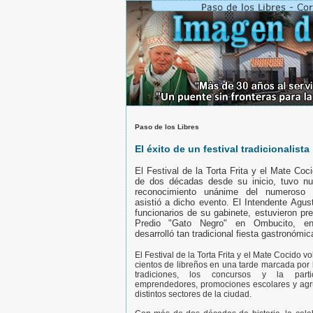
Paso de los Libres
El éxito de un festival tradicionalista
El Festival de la Torta Frita y el Mate Co
de dos décadas desde su inicio, tuvo n
reconocimiento unánime del numeroso 
asistió a dicho evento. El Intendente Agus
funcionarios de su gabinete, estuvieron pr
Predio "Gato Negro" en Ombucito, e
desarrolló tan tradicional fiesta gastronómic
El Festival de la Torta Frita y el Mate Cocido vo
cientos de libreños en una tarde marcada por 
tradiciones, los concursos y la parti
emprendedores, promociones escolares y ag
distintos sectores de la ciudad.