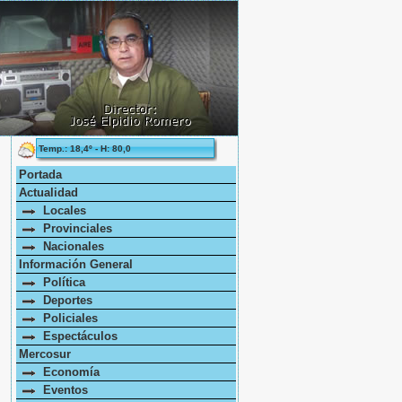
Temp.: 18,4º - H: 80,0
Portada
Actualidad
Locales
Provinciales
Nacionales
Información General
Política
Deportes
Policiales
Espectáculos
Mercosur
Economía
Eventos