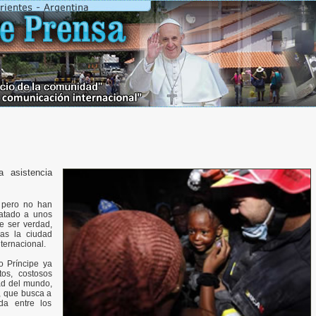
a asistencia
 pero no han
atado a unos
e ser verdad,
as la ciudad
nternacional.
o Príncipe ya
os, costosos
ad del mundo,
, que busca a
a entre los