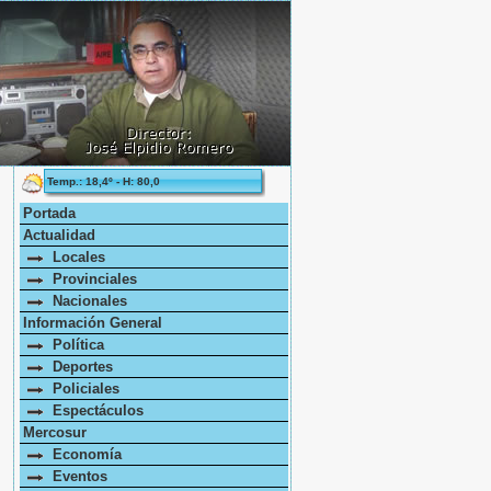
Temp.: 18,4º - H: 80,0
Portada
Actualidad
Locales
Provinciales
Nacionales
Información General
Política
Deportes
Policiales
Espectáculos
Mercosur
Economía
Eventos