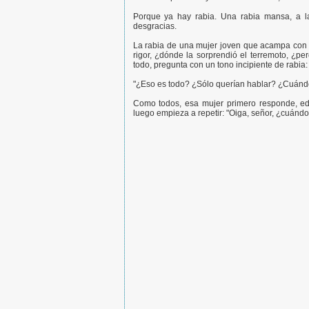
Porque ya hay rabia. Una rabia mansa, a l
desgracias.
La rabia de una mujer joven que acampa con su
rigor, ¿dónde la sorprendió el terremoto, ¿p
todo, pregunta con un tono incipiente de rabia:
"¿Eso es todo? ¿Sólo querían hablar? ¿Cuándo 
Como todos, esa mujer primero responde, edu
luego empieza a repetir: "Oiga, señor, ¿cuándo