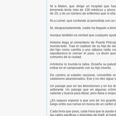
Ni a Malen, que dirige un hospital que has
terremoto tenía más de 100 médicos y ahora
de 20, y de un número de enfermos que ni ella
Ni a Lionel, que confunde al periodista con un
Ni, desgraciadamente, nadie ha llegado a tiemp
Aunque también es verdad que cualquier ayuda p
Antoine llega al cementerio de Puerto Prínci
inunda todo. Trae el cadáver de su hijo de si
del hijo como camilla y una sábana raída co
sepultureros le cierran el paso. Le dicen qu
comunes de la ciudad.
A Antoine lo inunda la rabia. Enseña su palu
entrar en el camposanto con su hijo muerto.
De camino al estadio nacional, convertido e
cadáveres abandonados. Ese y no otro sigue si
Un paisaje que en las televisiones y en los d
asfixiante. Un paisaje que en algunas cróni
caliente y buena para titular, pero falsa e inopo
¿Es saqueo esperar a que uno de los guardia
luego entre sus ruinas en busca de un cartón 
Cada hora que pasa, cada hora que la ayuda i
las calles pacíficas y doloridas de Haití, el h