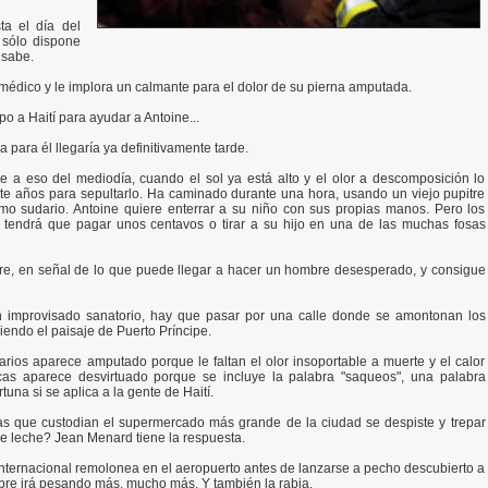
ta el día del
 sólo dispone
 sabe.
 médico y le implora un calmante para el dolor de su pierna amputada.
o a Haití para ayudar a Antoine...
ara él llegaría ya definitivamente tarde.
pe a eso del mediodía, cuando el sol ya está alto y el olor a descomposición lo
ete años para sepultarlo. Ha caminado durante una hora, usando un viejo pupitre
mo sudario. Antoine quiere enterrar a su niño con sus propias manos. Pero los
e tendrá que pagar unos centavos o tirar a su hijo en una de las muchas fosas
stre, en señal de lo que puede llegar a hacer un hombre desesperado, y consigue
n improvisado sanatorio, hay que pasar por una calle donde se amontonan los
endo el paisaje de Puerto Príncipe.
iarios aparece amputado porque le faltan el olor insoportable a muerte y el calor
cas aparece desvirtuado porque se incluye la palabra "saqueos", una palabra
rtuna si se aplica a la gente de Haití.
s que custodian el supermercado más grande de la ciudad se despiste y trepar
de leche? Jean Menard tiene la respuesta.
nternacional remolonea en el aeropuerto antes de lanzarse a pecho descubierto a
ambre irá pesando más, mucho más. Y también la rabia.