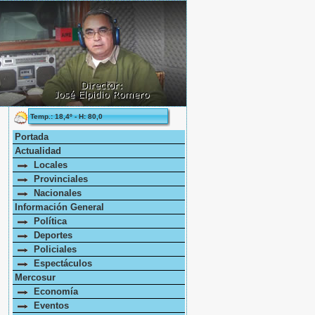
Temp.: 18,4º - H: 80,0
Portada
Actualidad
Locales
Provinciales
Nacionales
Información General
Política
Deportes
Policiales
Espectáculos
Mercosur
Economía
Eventos