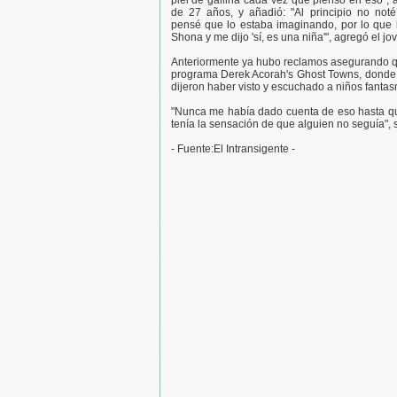
piel de gallina cada vez que pienso en eso", 
de 27 años, y añadió: "Al principio no not
pensé que lo estaba imaginando, por lo que 
Shona y me dijo 'sí, es una niña'", agregó el jo
Anteriormente ya hubo reclamos asegurando qu
programa Derek Acorah's Ghost Towns, donde s
dijeron haber visto y escuchado a niños fantas
"Nunca me había dado cuenta de eso hasta qu
tenía la sensación de que alguien no seguía", 
- Fuente:El Intransigente -