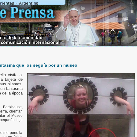
fantasma que los seguía por un museo
lla visita al
a tarjeta de
 sus pijamas.
e un fantasma
a de la época
 Backhouse,
terra, cuentan
itar el Museo
 pequeño hijo
Se me pone la