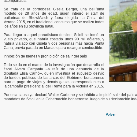
acompañaba.
Se trata de la cordobesa Gisela Berger, una bellísima
modelo de 28 años de edad, quien integró el staff de
bailarinas de ShowMatch y fuera elegida La Chica del
Verano 2015, en el tradicional concurso que se realiza todos
los años en su provincia natal.
Para llegar a aquel paradisíaco destino, Scioli se tomó un
vuelo privado, que habría costado unos 90 mil dólares, y
habría viajado con Gisela y dos personas más hacia Punta
Cana, previa parada en Manaos para recargar combustible.
Inhibición de bienes y prohibición de salir del país
Todo se da en el marco de la investigación que desarrolla el
fiscal Álvaro Garganta –a raíz de una denuncia de la
diputada Elisa Carrió–, quien investiga el supuesto desvío
de fondos públicos de las arcas del Gobierno bonaerense
para el pago de viajes y demás gastos correspondientes a
la campaña presidencial del Frente para la Victoria en 2015.
Por esta causa ya declaró Walter Carbone y se inhibió a impidió salir del país 
mandatos de Scioli en la Gobernación bonaerense, luego de su declaración inda
Volver